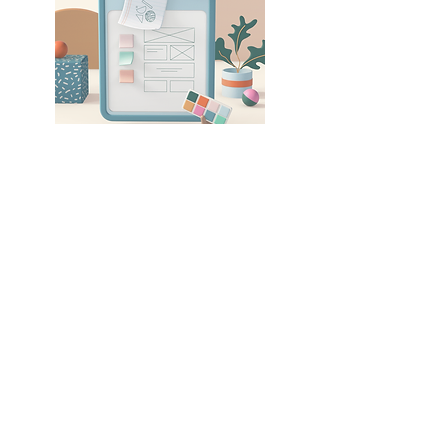
Tarifs
La Maison de l'Enfance est subventionnée
par la Ville de Lyon
et la CAF du Rhône.
Les tarifs sont fonction du Quotient Familial
CAF (QF).
Par ailleurs, une adhésion annuelle à