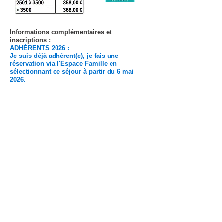
Informations complémentaires et
inscriptions :
ADHÉRENTS 2026 :
Je suis déjà adhérent(e), je fais une
réservation via l'Espace Famille en
sélectionnant ce séjour à partir du 6 mai
2026.
Paiement panier immédiat.
Avant votre réservation, nous vous
remercions de bien vouloir prendre
connaissance des
CGI -Conditions Générales
d'Inscription Séjour Juillet.
Je ne suis pas encore adhérent(e)
: je fais une
demande
en complétant un formulaire - à partir
du 13 mai 2026 -
et je serai recontacté(e) en
fonction des places
disponibles.
​Le coût ne doit pas être un "frein" pour le départ
en séjour d'un (ou des) enfant(s) : ​Possibilité de
payer en plusieurs fois, de cumuler avec une
aide CCAS, CE...