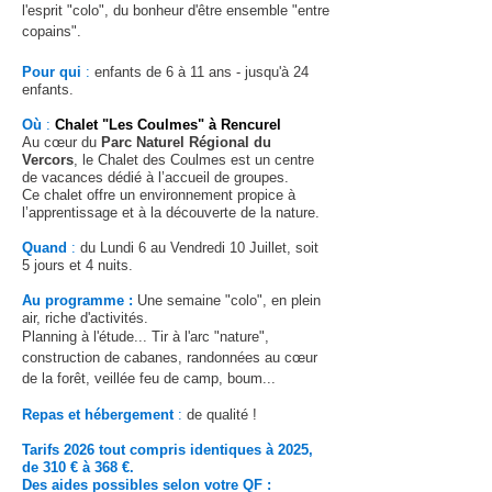
l'esprit "colo", du bonheur d'être ensemble "entre
copains"
.​
Pour qui
:
enfants de 6 à 11 ans - jusqu'à 24
enfants.
Où
:
Chalet "Les Coulmes" à Rencurel
​​Au cœur du
Parc Naturel Régional du
Vercors
, le Chalet des Coulmes est un centre
de vacances dédié à l’accueil de groupes.
Ce chalet offre un environnement propice à
l’apprentissage et à la découverte de la nature.
Quand
:
du Lundi
6
au Vendredi 10 Juillet, soit
5 jours et 4 nuits.
Au programme :
Une semaine "colo", en plein
air, riche d'activités.
Planning à l'étude... Tir à l'arc "nature",
construction de cabanes, randonnées au cœur
de la forêt, veillée feu de camp, boum...
Repas et hébergement
:
de qualité !
Tarifs 2026 tout compris identiques à 2025,
de 3
10 € à 368 €.
Des aides possibles selon votre QF :